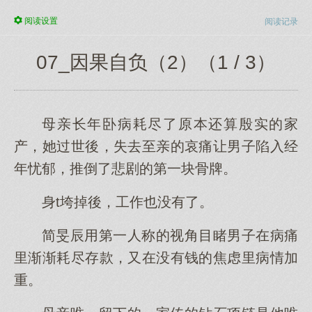
阅读
设置
阅读记录
07_因果自负（2）（1 / 3）
母亲长年卧病耗尽了原本还算殷实的家
产，她过世後，失去至亲的哀痛让男子陷入经
年忧郁，推倒了悲剧的第一块骨牌。
身t垮掉後，工作也没有了。
简旻辰用第一人称的视角目睹男子在病痛
里渐渐耗尽存款，又在没有钱的焦虑里病情加
重。