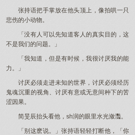
张持语把手掌放在他头顶上，像拍哄一只
悲伤的小动物。
「没有人可以先知道客人的真实目的，这
不是我们的问题。」
「我知道，但是有时候，我很讨厌我的能
力。」
讨厌必须走进未知的世界，讨厌必须经历
鬼魂沉重的视角、讨厌有意或无意间种下的苦
涩因果。
简旻辰抬头看他，sh润的眼里水光潋灩。
「别这麽说。」张持语轻轻打断他，「你