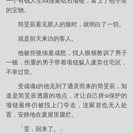
一个有钱人生xa搜集钻石项链，看上了他手里
的宝物。
简旻辰看见那人的脸时，就明白了一切。
就是前天来访的客人。
他被拒後恼羞成怒，找人狠狠教训了男子
一顿，伤重的男子带着项链躲入废弃住宅区，
不幸过世。
变成魂t的他见到了通灵而来的简旻辰，知
道是简旻辰透露的地点，才让自己拼si保护的
项链最终仍被找上门夺走，连屍首也无人处
置，安静地在废屋里腐烂。
「旻，回来了。」