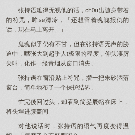
张持语难得无视他的话，ch0u出随身带着
的符咒，眸se清冷，「还想留着魂魄报仇的
话，现在马上离开。」
鬼魂似乎仍有不甘，但在张持语无声的胁
迫中，嘴张大到超乎人t极限的程度，仰头凄厉
尖叫，化作一缕青烟从窗口消失。
张持语在窗沿贴上符咒，攒一把朱砂洒落
窗台，简单地布了一个保护结界。
忙完後回过头，却看到简旻辰缩在床上，
将头埋进膝盖间。
对他说话时，张持语的语气再度变得温