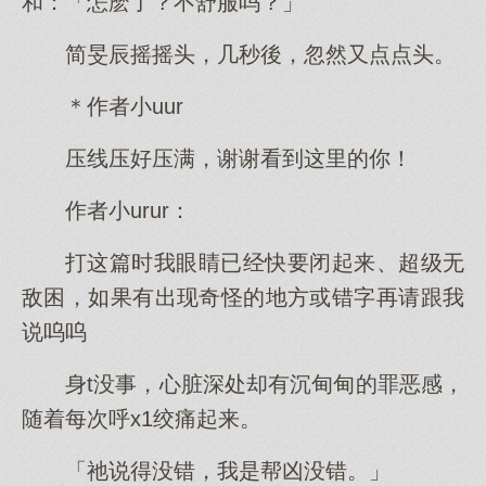
和：「怎麽了？不舒服吗？」
简旻辰摇摇头，几秒後，忽然又点点头。
＊作者小uur
压线压好压满，谢谢看到这里的你！
作者小urur：
打这篇时我眼睛已经快要闭起来、超级无
敌困，如果有出现奇怪的地方或错字再请跟我
说呜呜
身t没事，心脏深处却有沉甸甸的罪恶感，
随着每次呼x1绞痛起来。
「祂说得没错，我是帮凶没错。」