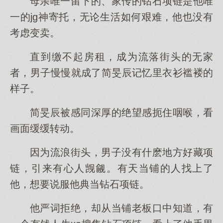
母亲唯一留下的、家传的钻石项链是他唯
一的jg神寄托，无论生活如何艰难，他也没有
考虑变卖。
直到缴不起房租，成为流落街头的无家
者，男子慢慢就成了简旻辰记忆里衣衫褴褛的
样子。
简旻辰被感同深厚的绝望感扼住咽喉，看
画面缓缓转动。
因为流浪街头，男子没有什麽地方好藏项
链，引来有心人觊觎。有天当铺的人找上了
他，想要说服他典当钻石项链。
他严词拒绝，却从当铺老板口中知道，有