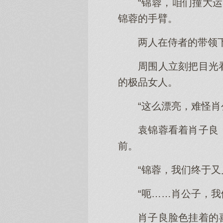
“锦蓉，咱们撞大
锦蓉的手臂。
两人在侍者的带领
周围人立刻把目光
的极品女人。
“这么漂亮，难怪
袁锦蓉看着肖子良
前。
“锦蓉，我们终于又
“呃……肖公子，我
肖子良脸色挂着的