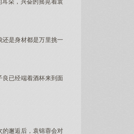
的耳朵，兴奋的摇晃着袁
貌还是身材都是万里挑一
子良已经端着酒杯来到面
次的邂逅后，袁锦蓉会对