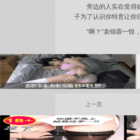
旁边的人实在觉得
子为了认识你特意让你
“啊？”袁锦蓉一
x
上一页
x