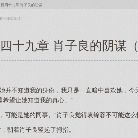
一百四十九章 肖子良的阴谋
入全屏沉浸式阅读）
四十九章 肖子良的阴谋（2 
，她并不知道我的身份，我只是一直暗中喜欢她，今
是希望让她知道我的真心。”
人，可能是她的同事。”肖子良觉得袁锦蓉不可能这
后，朝着肖子良竖起了拇指。