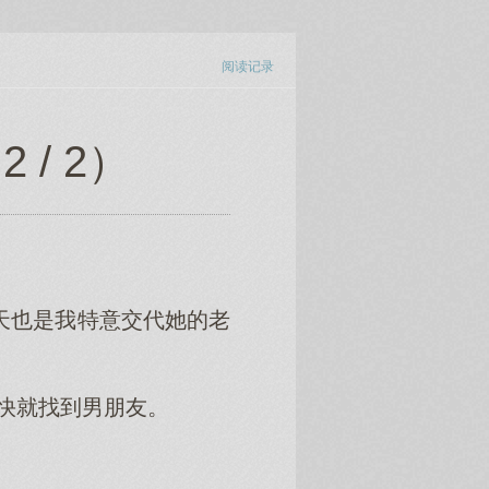
阅读记录
/ 2）
天也是我特意交代她的老
么快就找到男朋友。