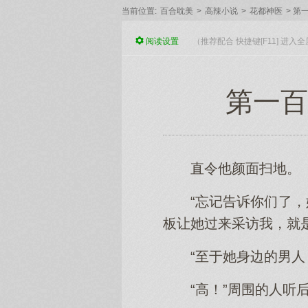
当前位置:
百合耽美
>
高辣小说
>
花都神医
>
第
阅读
设置
（推荐配合 快捷键[F11] 进
第一百
直令他颜面扫地。
“忘记告诉你们了
板让她过来采访我，就
“至于她身边的男
“高！”周围的人听